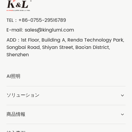
TEL：
+86-0755-29516789
E-mail:
sales@kinglumi.com
ADD：1st Floor, Building A, Renda Technology Park,
Songbai Road, Shiyan Street, Bao'an District,
Shenzhen
AI照明
ソリューション
商品情報