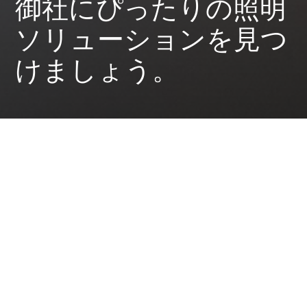
御社にぴったりの照明
ソリューションを見つ
けましょう。
All
小売店向けAI照明ソリューション
ス