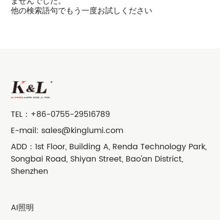
ませんでした。
他の検索語句でもう一度お試しください
TEL：
+86-0755-29516789
E-mail:
sales@kinglumi.com
ADD：1st Floor, Building A, Renda Technology Park,
Songbai Road, Shiyan Street, Bao'an District,
Shenzhen
AI照明