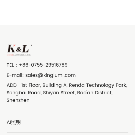
TEL：
+86-0755-29516789
E-mail:
sales@kinglumi.com
ADD：1st Floor, Building A, Renda Technology Park,
Songbai Road, Shiyan Street, Bao'an District,
Shenzhen
AI照明