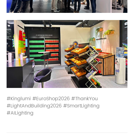
#Kinglumi #EuroShop2026 #ThankYou
#LightAndBuilding2026 #SmartLighting
#AILighting