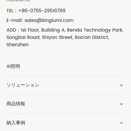
TEL：
+86-0755-29516789
E-mail:
sales@kinglumi.com
ADD：1st Floor, Building A, Renda Technology Park,
Songbai Road, Shiyan Street, Bao'an District,
Shenzhen
AI照明
ソリューション
商品情報
納入事例